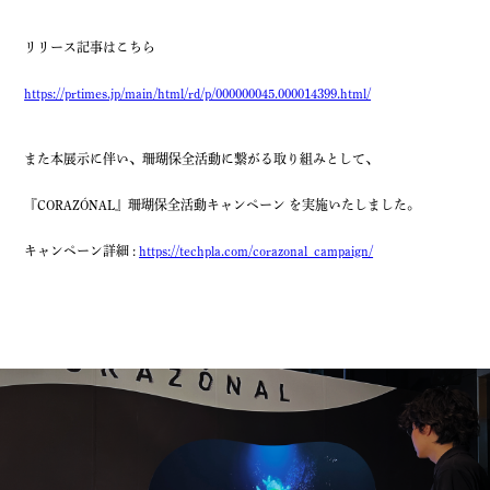
リリース記事はこちら
https://prtimes.jp/main/html/rd/p/000000045.000014399.html/
また本展示に伴い、珊瑚保全活動に繋がる取り組みとして、
『CORAZÓNAL』珊瑚保全活動キャンペーン を実施いたしました。
キャンペーン詳細 :
https://techpla.com/corazonal_campaign/